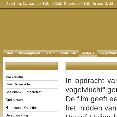
U bent hier:
Startpagina
»
Zeijen
»
Oude filmbeelden
»
Zeijen in vogelvlucht
Start
Verenigingen
S.V.Z.
Bedrijven
Historie
ZeijerWiek
Startpagina
In opdracht va
Over de website
vogelvlucht" g
Beeldbank / Fotoarchief
De film geeft e
Oud nieuws
het midden van 
Historische Kalender
De schoolkring