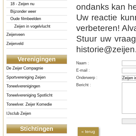
18 - Zeijen nu
ondanks kan he
Bijzonder weer
Uw reactie kun
Oude filmbeelden
verbeteren! Alv
Zeijen in vogelvlucht
Zeijerveen
Stuur uw vraag
Zeijerveld
historie@zeijen.
Verenigingen
Naam :
De Zeijer Compagnie
E-mail :
Sportvereniging Zeijen
Onderwerp :
Bericht :
Toneelverenigingen
Toneelvereniging Spotlicht
Toneelver. Zeijer Komedie
IJsclub Zeijen
Stichtingen
« terug