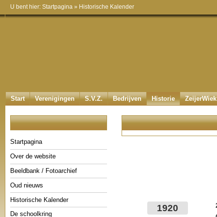
U bent hier:
Startpagina
»
Historische Kalender
Start
Verenigingen
S.V.Z.
Bedrijven
Historie
ZeijerWiek
Startpagina
Over de website
Beeldbank / Fotoarchief
Oud nieuws
Historische Kalender
1920
De schoolkring