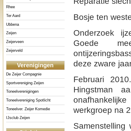
Reparatie slech
Rhee
Bosje ten west
Ter Aard
Ubbena
Onderzoek ijz
Zeijen
Goede meet
Zeijerveen
Zeijerveld
ontijzeringsbas
deze zware jaar
Verenigingen
De Zeijer Compagnie
Februari 2010.
Sportvereniging Zeijen
Hingstman a
Toneelverenigingen
onafhankelij
Toneelvereniging Spotlicht
werkgroep na 25
Toneelver. Zeijer Komedie
IJsclub Zeijen
Samenstelling 