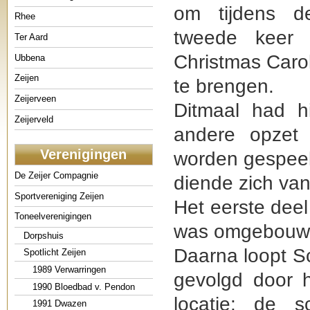
om tijdens d
Rhee
tweede keer 
Ter Aard
Christmas Carol
Ubbena
Zeijen
te brengen.
Zeijerveen
Ditmaal had hi
Zeijerveld
andere opzet
Verenigingen
worden gespeeld
De Zeijer Compagnie
diende zich van
Sportvereniging Zeijen
Het eerste deel
Toneelverenigingen
was omgebouwd 
Dorpshuis
Daarna loopt S
Spotlicht Zeijen
1989 Verwarringen
gevolgd door h
1990 Bloedbad v. Pendon
locatie: de 
1991 Dwazen