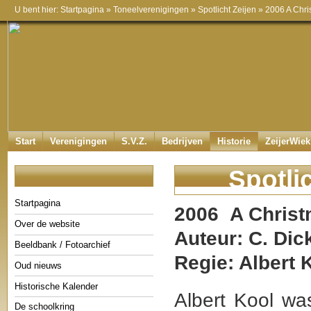
U bent hier:
Startpagina
»
Toneelverenigingen
»
Spotlicht Zeijen
»
2006 A Chri
Start
Verenigingen
S.V.Z.
Bedrijven
Historie
ZeijerWiek
Spotli
Startpagina
2006
A Christ
Over de website
Auteur:
C. Dic
Beeldbank / Fotoarchief
Regie: Albert 
Oud nieuws
Historische Kalender
Albert Kool wa
De schoolkring