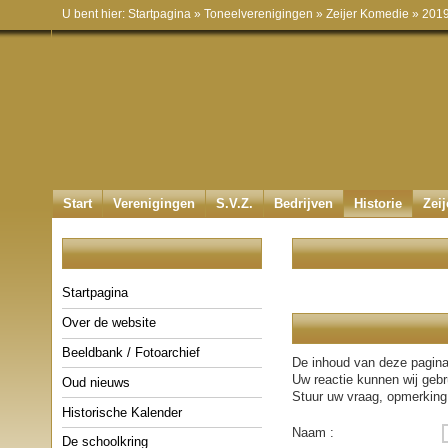
U bent hier:
Startpagina
»
Toneelverenigingen
»
Zeijer Komedie
»
2019 
Start
Verenigingen
S.V.Z.
Bedrijven
Historie
Zei
Startpagina
Over de website
Beeldbank / Fotoarchief
De inhoud van deze pagina
Uw reactie kunnen wij gebr
Oud nieuws
Stuur uw vraag, opmerking, 
Historische Kalender
Naam :
De schoolkring