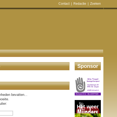
Contact
|
Redactie
|
Zoeken
o
Sponsor
nheden bevatten...
oeite.
lier:
Het weer