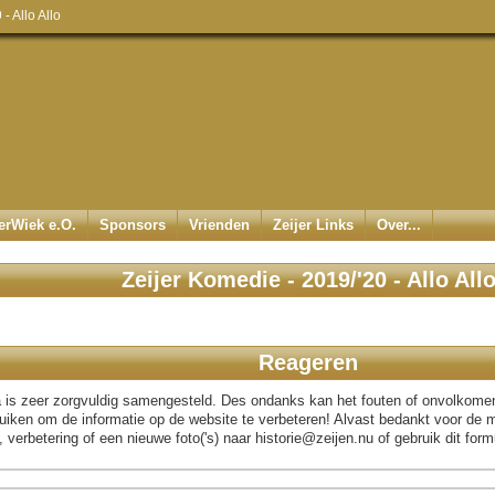
- Allo Allo
jerWiek e.O.
Sponsors
Vrienden
Zeijer Links
Over...
Zeijer Komedie - 2019/'20 - Allo All
Reageren
 is zeer zorgvuldig samengesteld. Des ondanks kan het fouten of onvolkome
uiken om de informatie op de website te verbeteren! Alvast bedankt voor de m
verbetering of een nieuwe foto('s) naar historie@zeijen.nu of gebruik dit formu