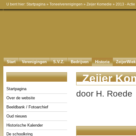
U bent hier:
Startpagina
»
Toneelverenigingen
»
Zeijer Komedie
»
2013 - Actie
Start
Verenigingen
S.V.Z.
Bedrijven
Historie
ZeijerWiek
Zeijer Kom
Startpagina
door H. Roede
Over de website
Beeldbank / Fotoarchief
Oud nieuws
Historische Kalender
De schoolkring