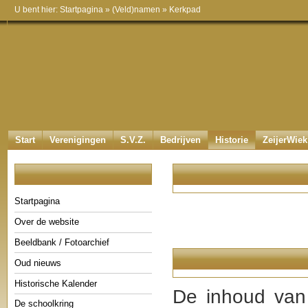
U bent hier:
Startpagina
»
(Veld)namen
»
Kerkpad
Start
Verenigingen
S.V.Z.
Bedrijven
Historie
ZeijerWiek
Startpagina
Over de website
Beeldbank / Fotoarchief
Oud nieuws
Historische Kalender
De inhoud van 
De schoolkring