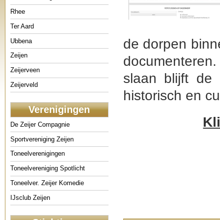
Rhee
Ter Aard
de dorpen binne
Ubbena
Zeijen
documenteren.
Zeijerveen
slaan blijft d
Zeijerveld
historisch en cu
Verenigingen
Kl
De Zeijer Compagnie
Sportvereniging Zeijen
Toneelverenigingen
Toneelvereniging Spotlicht
Toneelver. Zeijer Komedie
IJsclub Zeijen