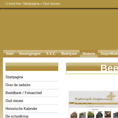
U bent hier:
Startpagina
»
Oud nieuws
Start
Verenigingen
S.V.Z.
Bedrijven
Historie
ZeijerWiek
Bee
Startpagina
Over de website
Beeldbank / Fotoarchief
Oud nieuws
Historische Kalender
De schoolkring