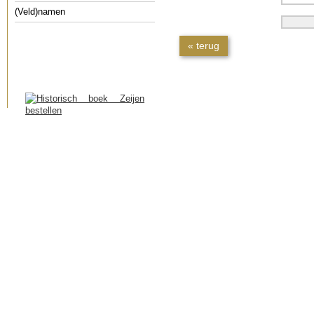
(Veld)namen
« terug